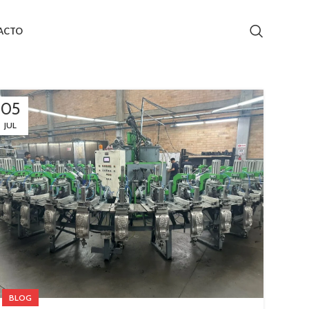
ACTO
05
JUL
BLOG