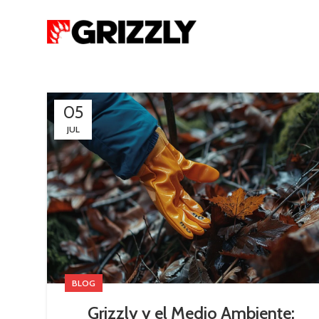
05
JUL
BLOG
Grizzly y el Medio Ambiente: