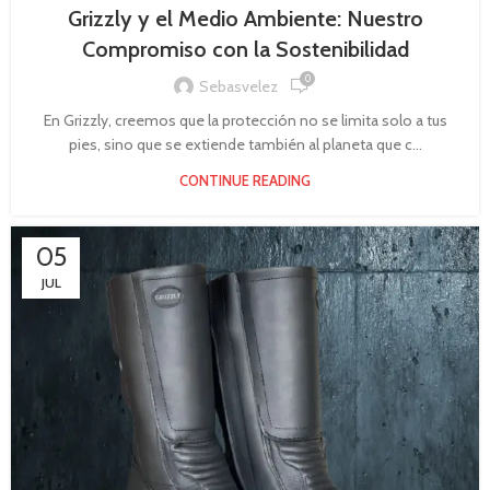
Grizzly y el Medio Ambiente: Nuestro
Compromiso con la Sostenibilidad
0
Sebasvelez
En Grizzly, creemos que la protección no se limita solo a tus
pies, sino que se extiende también al planeta que c...
CONTINUE READING
05
JUL