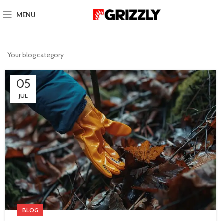
MENU
Your blog category
05
JUL
BLOG