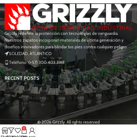
Grizzly redefine la protección con tecnologías de vanguardia.
Nuestros zapatos incorporan materiales de última generación y
diseños innovadores para blindar tus pies contra cualquier peligro.
SOLEDAD, ATLANTICO
Teléfono :(+57) 300 403 3148
RECENT POSTS
© 2026
Grizzly
. All rights reserved
0
Shop
Filters
Wishlist
Cart
My account