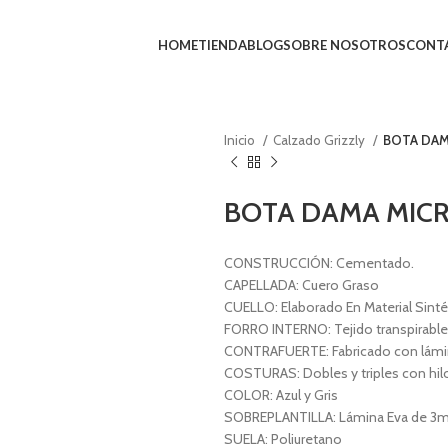
HOME
TIENDA
BLOG
SOBRE NOSOTROS
CONT
Inicio
Calzado Grizzly
BOTA DAM
BOTA DAMA MICR
CONSTRUCCIÓN: Cementado.
CAPELLADA: Cuero Graso
CUELLO: Elaborado En Material Sinté
FORRO INTERNO: Tejido transpirable 
CONTRAFUERTE: Fabricado con lámin
COSTURAS: Dobles y triples con hil
COLOR: Azul y Gris
SOBREPLANTILLA: Lámina Eva de 3mm
SUELA: Poliuretano