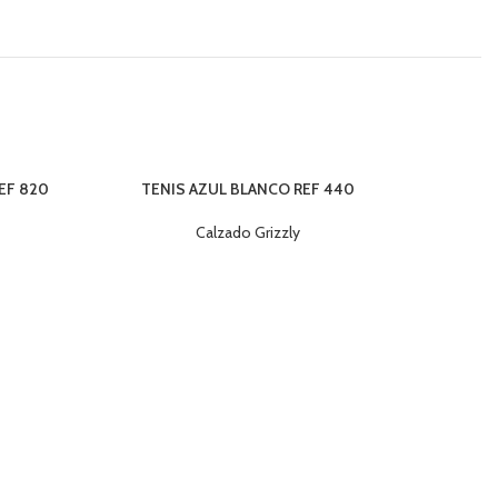
EF 820
TENIS AZUL BLANCO REF 440
Calzado Grizzly
VULCA