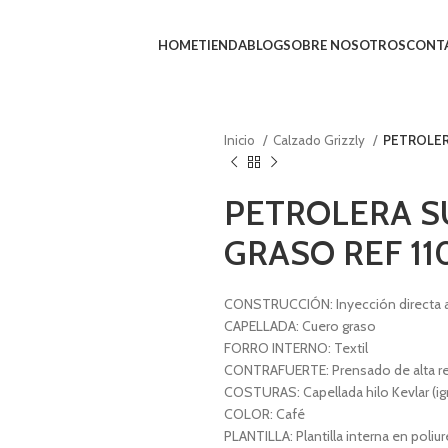
HOME
TIENDA
BLOG
SOBRE NOSOTROS
CONT
Inicio
Calzado Grizzly
PETROLER
PETROLERA S
GRASO REF 11
CONSTRUCCIÓN: Inyección directa a
CAPELLADA: Cuero graso
FORRO INTERNO: Textil
CONTRAFUERTE: Prensado de alta re
COSTURAS: Capellada hilo Kevlar (ig
COLOR: Café
PLANTILLA: Plantilla interna en poliu