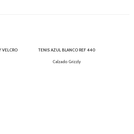
Y VELCRO
TENIS AZUL BLANCO REF 440
Calzado Grizzly
TENI