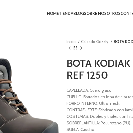
HOME
TIENDA
BLOG
SOBRE NOSOTROS
CONT
Inicio
Calzado Grizzly
BOTA KOD
BOTA KODIAK
REF 1250
CAPELLADA: Cuero graso
CUELLO: Forrados en lona de alta res
FORRO INTERNO: Ultra mesh.
CONTRAFUERTE: Fabricado con lámin
COSTURAS: Dobles y triples con hil
SOBREPLANTILLA: Poliuretano (PU).
SUELA: Caucho.