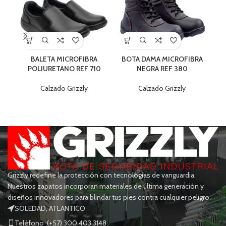
BALETA MICROFIBRA
BOTA DAMA MICROFIBRA
POLIURETANO REF 710
NEGRA REF 380
Calzado Grizzly
Calzado Grizzly
Grizzly redefine la protección con tecnologías de vanguardia.
Nuestros zapatos incorporan materiales de última generación y
diseños innovadores para blindar tus pies contra cualquier peligro.
SOLEDAD, ATLANTICO
Teléfono :(+57) 300 403 3148